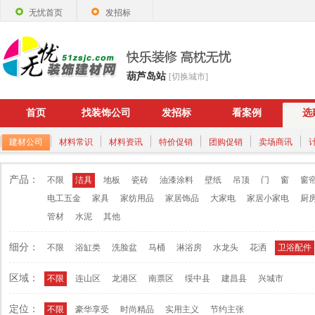
无忧首页
发招标
葫芦岛站
[切换城市]
首页
找装饰公司
发招标
看案例
选
建材公司
材料常识
材料资讯
特价促销
团购促销
卖场商讯
产品：
不限
洁具
地板
瓷砖
油漆涂料
壁纸
吊顶
门
窗
窗
电工五金
家具
家纺用品
家居饰品
大家电
家居小家电
厨
管材
水泥
其他
细分：
不限
浴缸类
洗脸盆
马桶
淋浴房
水龙头
花洒
卫浴配件
区域：
不限
连山区
龙港区
南票区
绥中县
建昌县
兴城市
定位：
不限
豪华享受
时尚精品
实用主义
节约主张