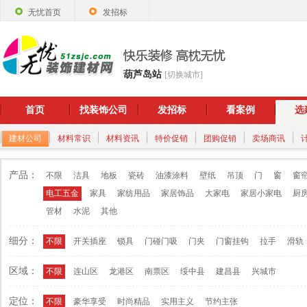
无忧首页
发招标
葫芦岛站
[切换城市]
首页
找装饰公司
发招标
看案例
选
建材公司
材料常识
材料资讯
特价促销
团购促销
卖场商讯
产品：
不限
洁具
地板
瓷砖
油漆涂料
壁纸
吊顶
门
窗
窗
电工五金
家具
家纺用品
家居饰品
大家电
家居小家电
厨
管材
水泥
其他
细分：
不限
开关插座
锁具
门碰门吸
门夹
门窗挂钩
拉手
滑轨
区域：
不限
连山区
龙港区
南票区
绥中县
建昌县
兴城市
定位：
不限
豪华享受
时尚精品
实用主义
节约主张