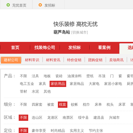
无忧首页
发招标
葫芦岛站
[切换城市]
首页
找装饰公司
发招标
看案例
选
建材公司
材料常识
材料资讯
特价促销
团购促销
卖场商讯
产品：
不限
洁具
地板
瓷砖
油漆涂料
壁纸
吊顶
门
窗
窗
电工五金
家具
家纺用品
家居饰品
大家电
家居小家电
厨
管材
水泥
其他
细分：
不限
四家套
被套
枕套
蚊帐
枕巾
床单
枕头
床罩
区域：
不限
连山区
龙港区
南票区
绥中县
建昌县
兴城市
定位：
不限
豪华享受
时尚精品
实用主义
节约主张