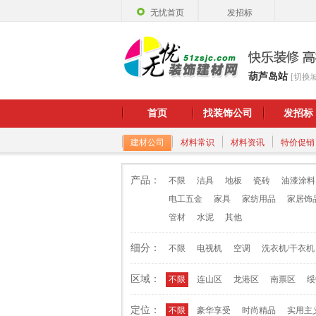
无忧首页
发招标
葫芦岛站
[切换
首页
找装饰公司
发招标
建材公司
材料常识
材料资讯
特价促销
产品：
不限
洁具
地板
瓷砖
油漆涂料
电工五金
家具
家纺用品
家居饰
管材
水泥
其他
细分：
不限
电视机
空调
洗衣机/干衣机
区域：
不限
连山区
龙港区
南票区
绥
定位：
不限
豪华享受
时尚精品
实用主