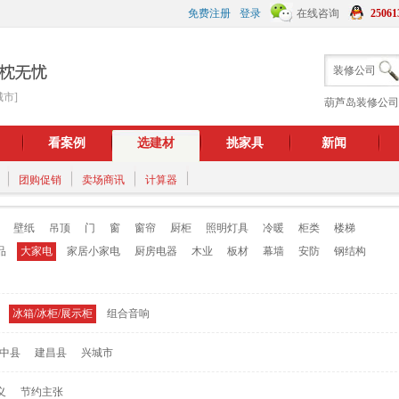
免费注册
登录
在线咨询
25061
装修公司
城市]
葫芦岛装修公司
看案例
选建材
挑家具
新闻
团购促销
卖场商讯
计算器
壁纸
吊顶
门
窗
窗帘
厨柜
照明灯具
冷暖
柜类
楼梯
品
大家电
家居小家电
厨房电器
木业
板材
幕墙
安防
钢结构
冰箱/冰柜/展示柜
组合音响
中县
建昌县
兴城市
义
节约主张