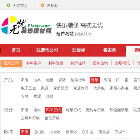
无忧首页
发招标
葫芦岛站
[切换城市]
首页
找装饰公司
发招标
看案例
选
建材公司
材料常识
材料资讯
特价促销
团购促销
卖场商讯
产品：
不限
洁具
地板
瓷砖
油漆涂料
壁纸
吊顶
门
窗
窗
电工五金
家具
家纺用品
家居饰品
大家电
家居小家电
厨
管材
水泥
其他
细分：
不限
墙布
PVC壁纸
纯纸壁纸
无纺布壁纸
织物面壁纸
硅
云母片壁纸
银箔壁纸
区域：
不限
连山区
龙港区
南票区
绥中县
建昌县
兴城市