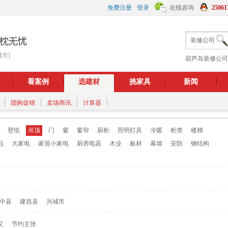
免费注册
登录
在线咨询
25061
装修公司
城市]
葫芦岛装修公司
看案例
选建材
挑家具
新闻
团购促销
卖场商讯
计算器
壁纸
吊顶
门
窗
窗帘
厨柜
照明灯具
冷暖
柜类
楼梯
品
大家电
家居小家电
厨房电器
木业
板材
幕墙
安防
钢结构
中县
建昌县
兴城市
义
节约主张