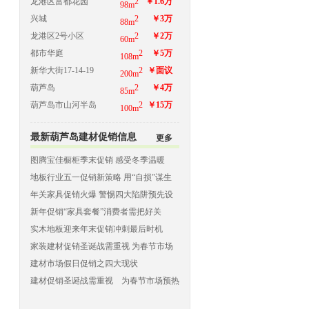
龙港区富都花园
2
￥1.6万
98m
兴城
2
￥3万
88m
龙港区2号小区
2
￥2万
60m
都市华庭
2
￥5万
108m
新华大街17-14-19
2
￥面议
200m
葫芦岛
2
￥4万
85m
葫芦岛市山河半岛
2
￥15万
100m
最新葫芦岛建材促销信息
更多
图腾宝佳橱柜季末促销 感受冬季温暖
地板行业五一促销新策略 用“自损”谋生
存
年关家具促销火爆 警惕四大陷阱预先设
防
新年促销“家具套餐”消费者需把好关
实木地板迎来年末促销冲刺最后时机
家装建材促销圣诞战需重视 为春节市场
预热
建材市场假日促销之四大现状
建材促销圣诞战需重视 为春节市场预热