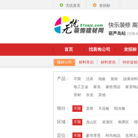
无忧首页
发招标
葫芦岛站
[切换
首页
找装饰公司
发招标
建材公司
材料常识
材料资讯
特价促销
产品：
不限
洁具
地板
瓷砖
油漆涂料
电工五金
家具
家纺用品
家居饰
管材
水泥
其他
细分：
不限
龙骨
天花板
阳光板
区域：
不限
连山区
龙港区
南票区
绥
定位：
不限
豪华享受
时尚精品
实用主