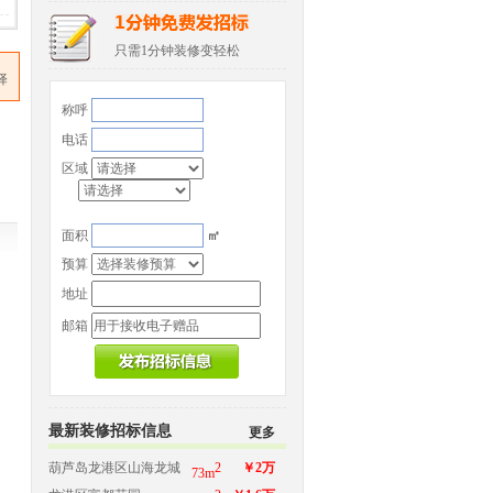
只需1分钟装修变轻松
择
称呼
电话
区域
面积
㎡
预算
地址
邮箱
最新装修招标信息
更多
葫芦岛龙港区山海龙城
2
￥2万
73m