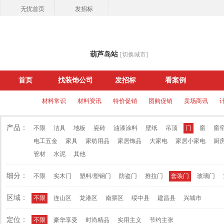
无忧首页
发招标
葫芦岛站
[切换城市]
首页
找装饰公司
发招标
看案例
选
建材公司
材料常识
材料资讯
特价促销
团购促销
卖场商讯
产品：
不限
洁具
地板
瓷砖
油漆涂料
壁纸
吊顶
门
窗
窗
电工五金
家具
家纺用品
家居饰品
大家电
家居小家电
厨
管材
水泥
其他
细分：
不限
实木门
塑料/塑钢门
防盗门
推拉门
套装门
玻璃门
区域：
不限
连山区
龙港区
南票区
绥中县
建昌县
兴城市
定位：
不限
豪华享受
时尚精品
实用主义
节约主张