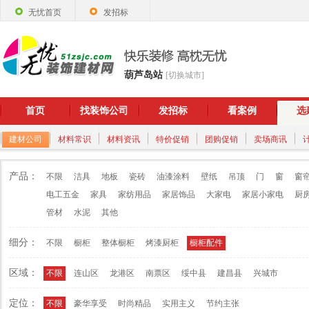
无忧首页
发招标
葫芦岛站
[切换城市]
首页
找装饰公司
发招标
看案例
选
建材公司
材料常识
材料资讯
特价促销
团购促销
卖场商讯
产品：
不限
洁具
地板
瓷砖
油漆涂料
壁纸
吊顶
门
窗
窗
电工五金
家具
家纺用品
家居饰品
大家电
家居小家电
厨
管材
水泥
其他
细分：
不限
橱柜
整体橱柜
烤漆厨柜
橱柜配件
区域：
不限
连山区
龙港区
南票区
绥中县
建昌县
兴城市
定位：
不限
豪华享受
时尚精品
实用主义
节约主张