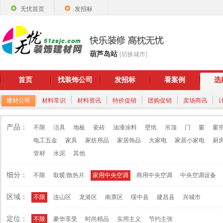
无忧首页
发招标
葫芦岛站
[切换城市]
首页
找装饰公司
发招标
看案例
选
建材公司
材料常识
材料资讯
特价促销
团购促销
卖场商讯
产品：
不限
洁具
地板
瓷砖
油漆涂料
壁纸
吊顶
门
窗
窗
电工五金
家具
家纺用品
家居饰品
大家电
家居小家电
厨
管材
水泥
其他
细分：
不限
取暖/散热片
家用中央空调
商用中央空调
中央空调设备
区域：
不限
连山区
龙港区
南票区
绥中县
建昌县
兴城市
定位：
不限
豪华享受
时尚精品
实用主义
节约主张