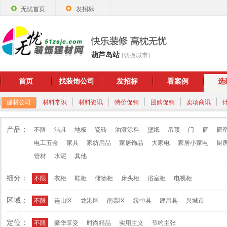
无忧首页
发招标
葫芦岛站
[切换城市]
首页
找装饰公司
发招标
看案例
选
建材公司
材料常识
材料资讯
特价促销
团购促销
卖场商讯
产品：
不限
洁具
地板
瓷砖
油漆涂料
壁纸
吊顶
门
窗
窗
电工五金
家具
家纺用品
家居饰品
大家电
家居小家电
厨
管材
水泥
其他
细分：
不限
衣柜
鞋柜
储物柜
床头柜
浴室柜
电视柜
区域：
不限
连山区
龙港区
南票区
绥中县
建昌县
兴城市
定位：
不限
豪华享受
时尚精品
实用主义
节约主张