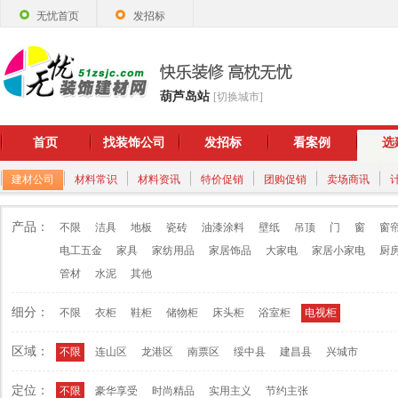
无忧首页
发招标
葫芦岛站
[切换城市]
首页
找装饰公司
发招标
看案例
选
建材公司
材料常识
材料资讯
特价促销
团购促销
卖场商讯
产品：
不限
洁具
地板
瓷砖
油漆涂料
壁纸
吊顶
门
窗
窗
电工五金
家具
家纺用品
家居饰品
大家电
家居小家电
厨
管材
水泥
其他
细分：
不限
衣柜
鞋柜
储物柜
床头柜
浴室柜
电视柜
区域：
不限
连山区
龙港区
南票区
绥中县
建昌县
兴城市
定位：
不限
豪华享受
时尚精品
实用主义
节约主张