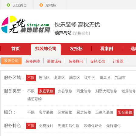
无忧首页
发招标
葫芦岛站
[切换城市]
首页
找装饰公司
发招标
看案例
选
装饰公司
装修保障
装修流程
装修顾问
促销/公告
计算器
服务区域：
不限
连山区
龙港区
南票区
绥中县
建昌县
兴城市
服务类型：
不限
家庭装修
办公装修
商业装修
别墅大宅装修
老房装修
墙艺彩绘
细分：
不限
客厅装修
卧室装修
厨房装修
卫生间装修
阳台装修
服务特色：
不限
免费设计
先施工后付款
装修保证金
先行赔付