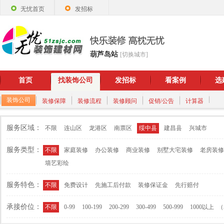
无忧首页
发招标
葫芦岛站
[切换城市]
首页
找装饰公司
发招标
看案例
选
装饰公司
装修保障
装修流程
装修顾问
促销/公告
计算器
服务区域：
不限
连山区
龙港区
南票区
绥中县
建昌县
兴城市
服务类型：
不限
家庭装修
办公装修
商业装修
别墅大宅装修
老房装修
墙艺彩绘
服务特色：
不限
免费设计
先施工后付款
装修保证金
先行赔付
承接价位：
（
不限
0-99
100-199
200-299
300-499
500-999
1000以上