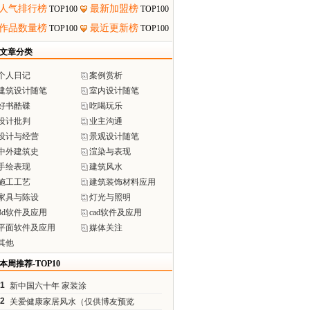
人气排行榜
最新加盟榜
TOP100
TOP100
作品数量榜
最近更新榜
TOP100
TOP100
文章分类
个人日记
案例赏析
建筑设计随笔
室内设计随笔
好书酷碟
吃喝玩乐
设计批判
业主沟通
设计与经营
景观设计随笔
中外建筑史
渲染与表现
手绘表现
建筑风水
施工工艺
建筑装饰材料应用
家具与陈设
灯光与照明
3d软件及应用
cad软件及应用
平面软件及应用
媒体关注
其他
本周推荐-TOP10
1
新中国六十年 家装涂
2
关爱健康家居风水（仅供博友预览