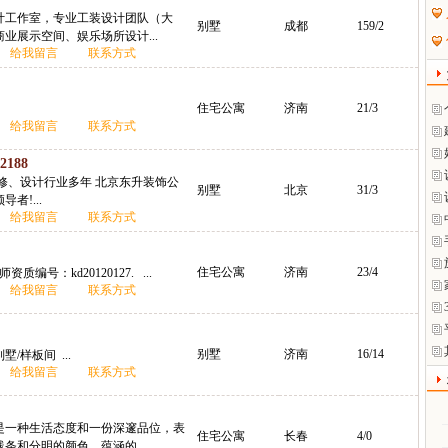
计工作室，专业工装设计团队（大
别墅
成都
159/2
业展示空间、娱乐场所设计...
给我留言
联系方式
住宅公寓
济南
21/3
给我留言
联系方式
2188
装修、设计行业多年 北京东升装饰公
别墅
北京
31/3
者!...
给我留言
联系方式
住宅公寓
济南
23/4
质编号：kd20120127. ...
给我留言
联系方式
别墅
济南
16/14
墅/样板间 ...
给我留言
联系方式
是一种生活态度和一份深邃品位，表
住宅公寓
长春
4/0
条和分明的颜色，蕴涵的...