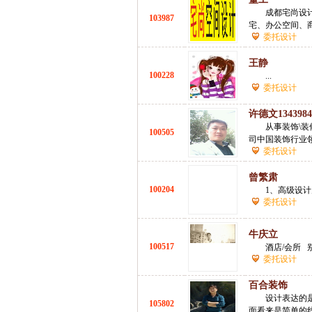
成都宅尚设
103987
宅、办公空间、商
委托设计
王静
100228
...
委托设计
许德文1343984
从事装饰\
100505
司中国装饰行业领导
委托设计
曾繁肃
100204
1、高级设计师资
委托设计
牛庆立
100517
酒店/会所 别
委托设计
百合装饰
设计表达的
105802
面看来是简单的线