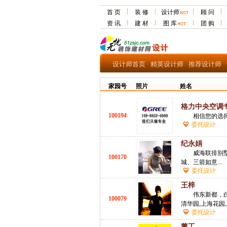
首 页
装 修
设计师
顾 问
资 讯
建 材
图 库
团 购
设计师首页
精英设计师
推荐设计师
家园号
照片
姓名
格力中央空调专业1
100194
相信您的选择！
委托设计
纪永娟
威海联排别墅
100170
城、三箭如意...
委托设计
王梓
伟东新都，
100079
清华园,上海花园,
委托设计
董工