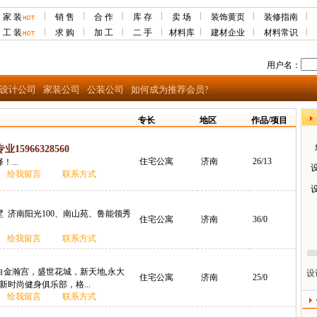
家 装
销 售
合 作
库 存
卖 场
装饰黄页
装修指南
工 装
求 购
加 工
二 手
材料库
建材企业
材料常识
用户名：
设计公司
家装公司
公装公司
如何成为推荐会员?
专长
地区
作品/项目
5966328560
住宅公寓
济南
26/13
...
给我留言
联系方式
 济南阳光100、南山苑、鲁能领秀
住宅公寓
济南
36/0
给我留言
联系方式
白金瀚宫，盛世花城，新天地,永大
设
住宅公寓
济南
25/0
新时尚健身俱乐部，格...
给我留言
联系方式