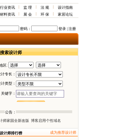
行业资讯
监 理
法 规
设计指南
材料资讯
展 会
环 保
家居论坛
密码：
登录
|
注册
搜索设计师
地区:
设计专长：
设计类型：
关键字：
公告：
计师家园全新改版
博客启用个性域名
成为推荐设计师
设计师排行榜