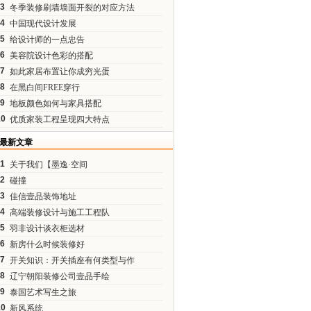
3
冬季装修刷墙墙面开裂的对应方法
4
中国现代设计发展
5
给设计师的一点忠告
6
美容院设计色彩的搭配
7
如此家居布置让你成穷光蛋
8
在黑白间FREE穿行
9
地板颜色如何与家具搭配
10
优质家装工程呈现四大特点
最新文章
1
关于我们【墨逸·空间
2
碰撞
3
佳信壹品装饰地址
4
高端装修设计与施工工程队
5
羽非设计谈衣柜选材
6
新房什么时候装修好
7
开关知识：开关插座有何类型与作
8
辽宁朝阳装修公司壹品手绘
9
泰国艺术写生之旅
10
新风系统