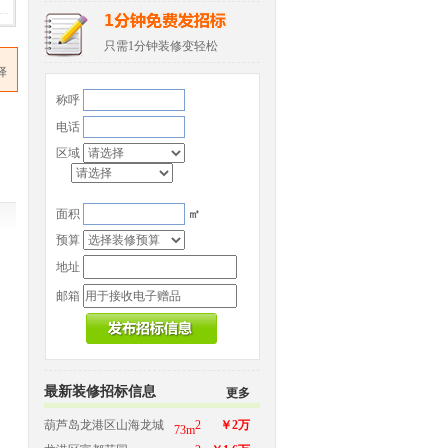
只需1分钟装修变轻松
择
称呼
电话
区域
面积
㎡
预算
地址
邮箱
最新装修招标信息
更多
葫芦岛龙港区山海龙城
2
￥2万
73m