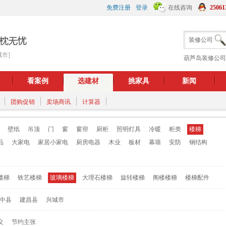
免费注册
登录
在线咨询
25061
装修公司
城市]
葫芦岛装修公司
看案例
选建材
挑家具
新闻
团购促销
卖场商讯
计算器
壁纸
吊顶
门
窗
窗帘
厨柜
照明灯具
冷暖
柜类
楼梯
品
大家电
家居小家电
厨房电器
木业
板材
幕墙
安防
钢结构
楼梯
铁艺楼梯
玻璃楼梯
大理石楼梯
旋转楼梯
阁楼楼梯
楼梯配件
中县
建昌县
兴城市
义
节约主张