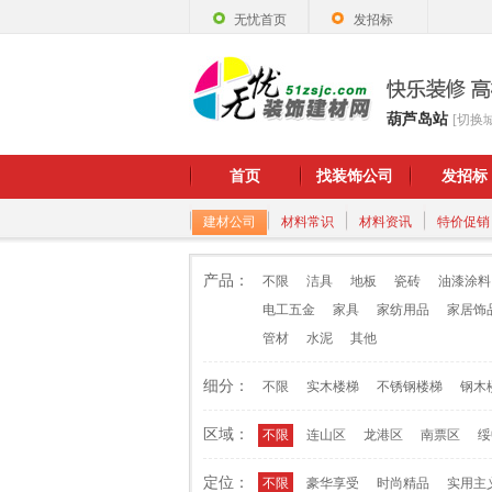
无忧首页
发招标
葫芦岛站
[切换
首页
找装饰公司
发招标
建材公司
材料常识
材料资讯
特价促销
产品：
不限
洁具
地板
瓷砖
油漆涂料
电工五金
家具
家纺用品
家居饰
管材
水泥
其他
细分：
不限
实木楼梯
不锈钢楼梯
钢木
区域：
不限
连山区
龙港区
南票区
绥
定位：
不限
豪华享受
时尚精品
实用主