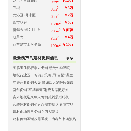
龙港区富都花园
2
￥1.6万
98m
兴城
2
￥3万
88m
龙港区2号小区
2
￥2万
60m
都市华庭
2
￥5万
108m
新华大街17-14-19
2
￥面议
200m
葫芦岛
2
￥4万
85m
葫芦岛市山河半岛
2
￥15万
100m
最新葫芦岛建材促销信息
更多
图腾宝佳橱柜季末促销 感受冬季温暖
地板行业五一促销新策略 用“自损”谋生
存
年关家具促销火爆 警惕四大陷阱预先设
防
新年促销“家具套餐”消费者需把好关
实木地板迎来年末促销冲刺最后时机
家装建材促销圣诞战需重视 为春节市场
预热
建材市场假日促销之四大现状
建材促销圣诞战需重视 为春节市场预热