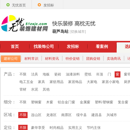
无忧首页
发招标
葫芦岛站
[切换城市]
首页
找装饰公司
发招标
看案例
选
建材公司
材料常识
材料资讯
特价促销
团购促销
卖场商讯
产品：
不限
洁具
地板
瓷砖
油漆涂料
壁纸
吊顶
门
窗
窗
电工五金
家具
家纺用品
家居饰品
大家电
家居小家电
厨
管材
水泥
其他
细分：
不限
塑钢窗
木窗
铝合金门窗
金属窗
塑料/塑钢窗
复合窗
区域：
不限
连山区
龙港区
南票区
绥中县
建昌县
兴城市
定位：
不限
豪华享受
时尚精品
实用主义
节约主张