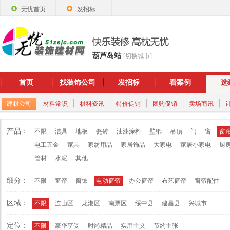
无忧首页
发招标
葫芦岛站
[切换城市]
首页
找装饰公司
发招标
看案例
选
建材公司
材料常识
材料资讯
特价促销
团购促销
卖场商讯
产品：
不限
洁具
地板
瓷砖
油漆涂料
壁纸
吊顶
门
窗
窗
电工五金
家具
家纺用品
家居饰品
大家电
家居小家电
厨
管材
水泥
其他
细分：
不限
窗帘
窗饰
电动窗帘
办公窗帘
布艺窗帘
窗帘配件
区域：
不限
连山区
龙港区
南票区
绥中县
建昌县
兴城市
定位：
不限
豪华享受
时尚精品
实用主义
节约主张