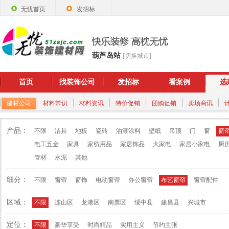
无忧首页
发招标
葫芦岛站
[切换城市]
首页
找装饰公司
发招标
看案例
选
建材公司
材料常识
材料资讯
特价促销
团购促销
卖场商讯
产品：
不限
洁具
地板
瓷砖
油漆涂料
壁纸
吊顶
门
窗
窗
电工五金
家具
家纺用品
家居饰品
大家电
家居小家电
厨
管材
水泥
其他
细分：
不限
窗帘
窗饰
电动窗帘
办公窗帘
布艺窗帘
窗帘配件
区域：
不限
连山区
龙港区
南票区
绥中县
建昌县
兴城市
定位：
不限
豪华享受
时尚精品
实用主义
节约主张